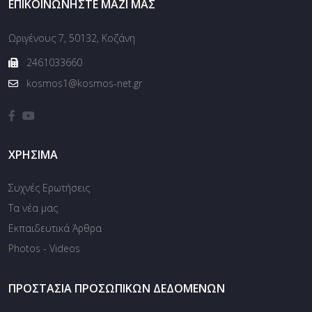
ΕΠΙΚΟΙΝΩΝΉΣΤΕ ΜΑΖΊ ΜΑΣ
Ωριγένους 7, 50132, Κοζάνη
2461033660
kosmos1@kosmos-net.gr
ΧΡΉΣΙΜΑ
Συχνές Ερωτήσεις
Τα νέα μας
Εκπαιδευτικά Άρθρα
Photos - Videos
ΠΡΟΣΤΑΣΊΑ ΠΡΟΣΩΠΙΚΏΝ ΔΕΔΟΜΈΝΩΝ