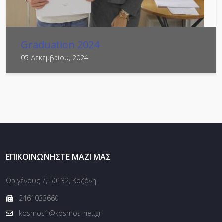
Graduation 2024
05 Δεκεμβρίου, 2024
ΕΠΙΚΟΙΝΩΝΉΣΤΕ ΜΑΖΊ ΜΑΣ
Ωριγένους 7, 50132, Κοζάνη
2461033660
kosmos1@kosmos-net.gr