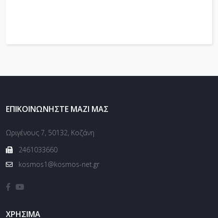
ΕΠΙΚΟΙΝΩΝΉΣΤΕ ΜΑΖΊ ΜΑΣ
Ωριγένους 7, 50132, Κοζάνη
2461033660
kosmos1@kosmos-net.gr
ΧΡΉΣΙΜΑ