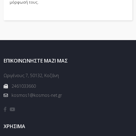
μόρφωσή τους.
ΕΠΙΚΟΙΝΩΝΉΣΤΕ ΜΑΖΊ ΜΑΣ
Ωριγένους 7, 50132, Κοζάνη
2461033660
kosmos1@kosmos-net.gr
ΧΡΉΣΙΜΑ