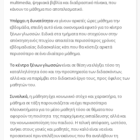
multimedia, ψηφιακά βιβλία και διαδραστικό πίνακα, που
κάνουν το μάθημα πιο αποτελεσματικό.
Υπάρχει η δυνατότητα
να γίνουν αρκετές ώρες μάθημα την
εβδομάδα, επειδή αυτό είναι οικονομικά εφικτό για το κέντρο
ξένων γλωσσών. Ειδικά στα τμήματα που στοχεύουν στην
απόκτηση ενός πτυχίου απαιτείται περισσότερος χρόνος
εβδομαδιαίας διδασκαλίας κάτι που θα κόστιζε αρκετά
περισσότερο σε ένα ιδιαίτερο μάθημα.
Το κέντρο
ξένων γλωσσών
είναι σε θέση να ελέγξει τόσο τη
καταλληλότητα όσο και την προϋπηρεσία των διδασκόντων,
αλλά και να παρέμβει στο διδακτικό έργο τους, προς όφελος των
μαθητών του.
Συνολικά,
η μάθηση έχει κοινωνικό στόχο και χαρακτήρα, το
μάθημα σε τάξη παρουσιάζεται να έχει περισσότερα
πλεονεκτήματα για το μέσο μαθητή τόσο σε θέματα που
αφορούν τη ποιότητα της παρεχόμενης εκπαίδευσης αλλά και
την κοινωνικοποίηση του παιδιού. Η τελική απόφαση, ωστόσο,
ανήκει στους γονείς και μαθητές, που καλό είναι να είναι
προσεκτικοί πριν επιλέξουν εκείνους που θα αναλάβουν τη